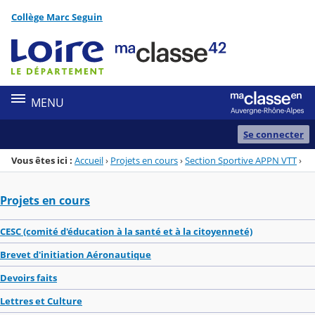
Panneau de gestion des cookies
Collège Marc Seguin
Menu de la rubrique
Contenu
MENU
Se connecter
Vous êtes ici :
Accueil
›
Projets en cours
›
Section Sportive APPN VTT
›
Projets en cours
CESC (comité d'éducation à la santé et à la citoyenneté)
Brevet d'initiation Aéronautique
Devoirs faits
Lettres et Culture