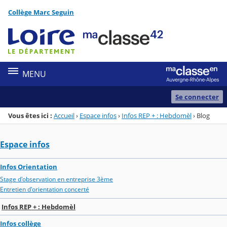
Panneau de gestion des cookies
Collège Marc Seguin
Menu de la rubrique
Contenu
MENU
Se connecter
Vous êtes ici :
Accueil
›
Espace infos
›
Infos REP + : Hebdomèl
›
Blog
Espace infos
Infos Orientation
Stage d'observation en entreprise 3ème
Entretien d'orientation concerté
Infos REP + : Hebdomèl
Infos collège