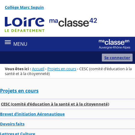
Panneau de gestion des cookies
Collège Marc Seguin
Menu de la rubrique
Contenu
MENU
Se connecter
Vous êtes ici :
Accueil
›
Projets en cours
›
CESC (comité d'éducation à la
santé et à la citoyenneté)
Projets en cours
CESC (comité d'éducation à la santé et à la citoyenneté)
Brevet d'initiation Aéronautique
Devoirs faits
Lettres et Culture