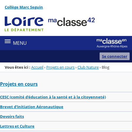
Panneau de gestion des cookies
Collège Marc Seguin
Menu de la rubrique
Contenu
MENU
Se connecter
Vous êtes ici :
Accueil
›
Projets en cours
›
Club Nature
›
Blog
Projets en cours
CESC (comité d'éducation à la santé et à la citoyenneté)
Brevet d'initiation Aéronautique
Devoirs faits
Lettres et Culture