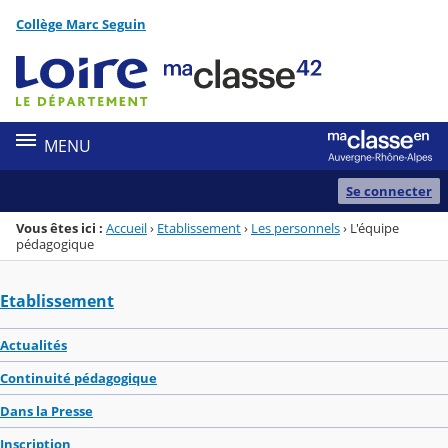
Panneau de gestion des cookies
Collège Marc Seguin
Menu de la rubrique
Contenu
MENU
Se connecter
Vous êtes ici :
Accueil
›
Etablissement
›
Les personnels
›
L'équipe
pédagogique
Etablissement
Actualités
Continuité pédagogique
Dans la Presse
Inscription