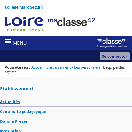
Panneau de gestion des cookies
Collège Marc Seguin
Menu de la rubrique
Contenu
MENU
Se connecter
Vous êtes ici :
Accueil
›
Etablissement
›
Les personnels
›
L'équipe des
agents
Etablissement
Actualités
Continuité pédagogique
Dans la Presse
Inscription